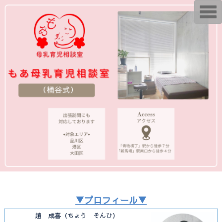
T
o
g
g
l
e
n
a
v
i
g
a
t
i
o
n
▼プロフィール▼
趙 成喜（ちょう そんひ）