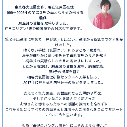
東京都大田区出身、現在江東区在住
1999～2009年の間に３児の母となりその傍ら看
護師、
助産師の資格を取得しました。
在日コリアン3世で韓国語での対応も可能です。
第２子出産後に初めて「桶谷式」と出会い、産後から断乳までケアを受
けました。
痛くない手技（乳房ケア）に心身ともに癒され、
息子が健やかに育つ姿をみて母乳育児の良さを知り
桶谷式の素晴らしさを目の当たりにしました。
そこから看護師、助産師の資格を取得、病院勤務、
第3子の出産を経て
桶谷式乳房管理研修センターへ入学を決心、
2017年に桶谷式乳房管理士の認定を受けました。
支えてくれた家族、お世話になった恩師や同僚、
そして色々なことを教えてくださった
お母さんと赤ちゃんたちへの感謝の気持ちを忘れずに
これから出会うすべてのお母さんと赤ちゃんたちを心をこめてサポート
していこうと思います。
もあ（母児のハングル読み）にはそのような思いが