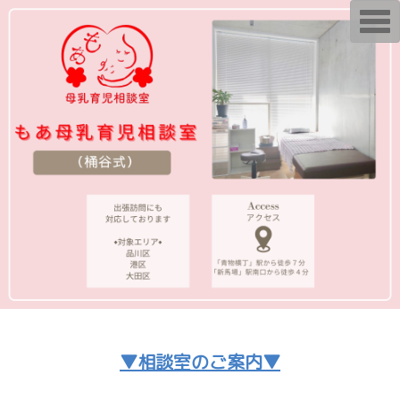
T
o
g
g
l
e
n
a
v
i
g
a
t
i
o
n
▼相談室のご案内▼