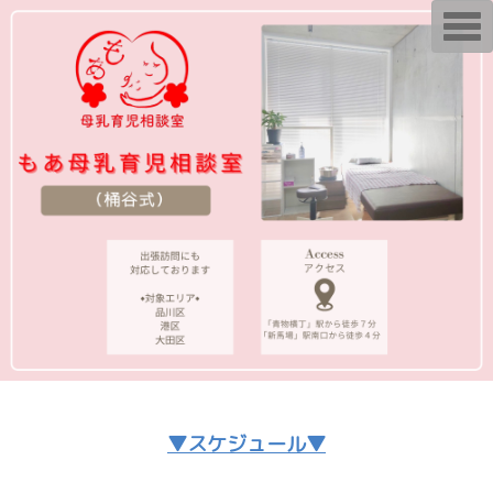
T
o
g
g
l
e
n
a
v
i
g
a
t
i
o
n
▼スケジュール▼